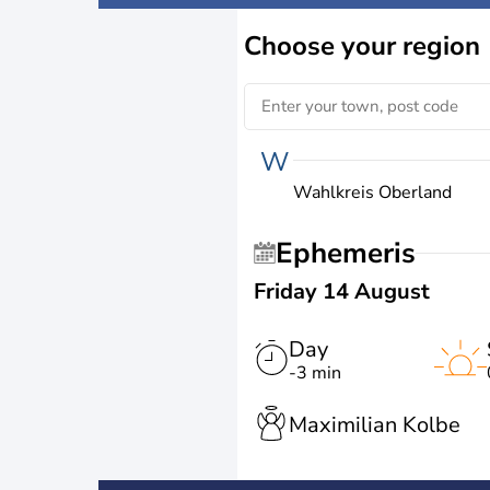
Choose
your region
W
Wahlkreis Oberland
Ephemeris
Friday 14 August
Day
-3 min
Maximilian Kolbe